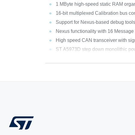
1 MByte high-speed static RAM organ
16-bit multiplexed Calibration bus con
Support for Nexus-based debug tools
Nexus functionality with 16 Message
High speed CAN transceiver with sign
ST A5973D step down monolithic powe