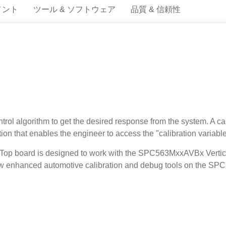
メント
ツール & ソフトウェア
品質 & 信頼性
ntrol algorithm to get the desired response from the system. A cal
tion that enables the engineer to access the "calibration varia
op board is designed to work with the SPC563MxxAVBx Vertic
w enhanced automotive calibration and debug tools on the SPC5