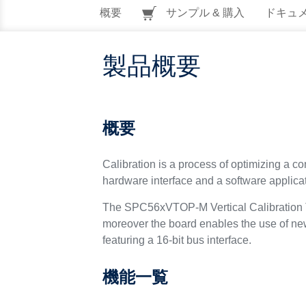
概要
サンプル & 購入
ドキュ
製品概要
概要
Calibration is a process of optimizing a co
hardware interface and a software applica
The SPC56xVTOP-M Vertical Calibration T
moreover the board enables the use of ne
featuring a 16-bit bus interface.
機能一覧