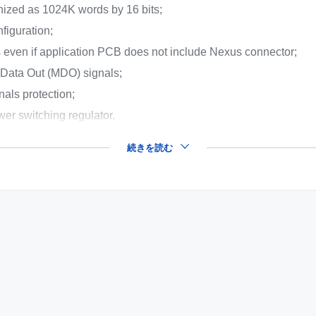
ized as 1024K words by 16 bits;
figuration;
 even if application PCB does not include Nexus connector;
 Data Out (MDO) signals;
als protection;
r switching regulator.
続きを読む