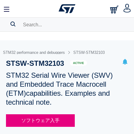
SEARCH HISTORY
BOOKMARK
STM32 performance and debuggers
STSW-STM32103
STSW-STM32103
Please
log in
to show your saved searches.
ACTIVE
STM32 Serial Wire Viewer (SWV)
and Embedded Trace Macrocell
(ETM)capabilities. Examples and
technical note.
ソフトウェア入手