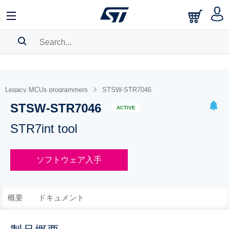
SEARCH HISTORY
BOOKMARK
Legacy MCUs programmers
STSW-STR7046
STSW-STR7046
Please
log in
to show your saved searches.
ACTIVE
STR7int tool
ソフトウェア入手
概要
ドキュメント