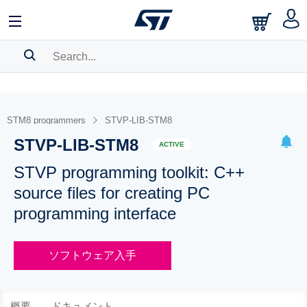
SEARCH HISTORY
BOOKMARK
STM8 programmers
STVP-LIB-STM8
STVP-LIB-STM8
Please
log in
to show your saved searches.
ACTIVE
STVP programming toolkit: C++
source files for creating PC
programming interface
ソフトウェア入手
概要
ドキュメント