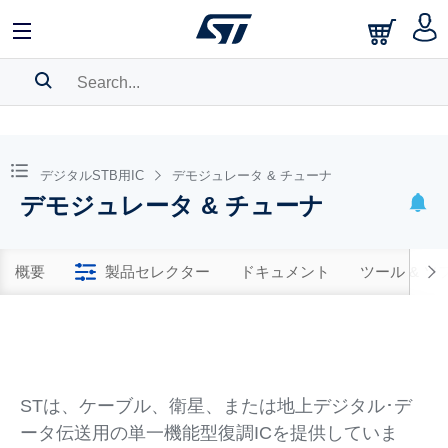
SEARCH HISTORY
BOOKMARK
デジタルSTB用IC
デモジュレータ & チューナ
デモジュレータ & チューナ
Please
log in
to show your saved searches.
概要
製品セレクター
ドキュメント
ツール & 
STは、ケーブル、衛星、または地上デジタル･デ
ータ伝送用の単一機能型復調ICを提供していま