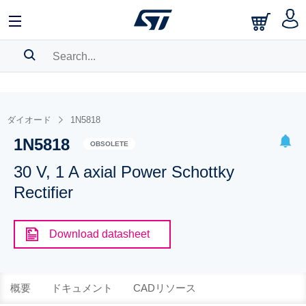
SEARCH HISTORY
BOOKMARK
ダイオード
1N5818
1N5818
Please
log in
to show your saved searches.
OBSOLETE
30 V, 1 A axial Power Schottky
Rectifier
Download datasheet
概要
ドキュメント
CADリソース