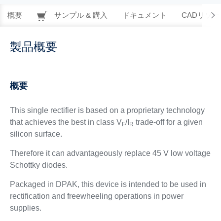
概要
サンプル & 購入
ドキュメント
CADリソー
製品概要
概要
This single rectifier is based on a proprietary technology
that achieves the best in class V
/I
trade-off for a given
F
R
silicon surface.
Therefore it can advantageously replace 45 V low voltage
Schottky diodes.
Packaged in DPAK, this device is intended to be used in
rectification and freewheeling operations in power
supplies.