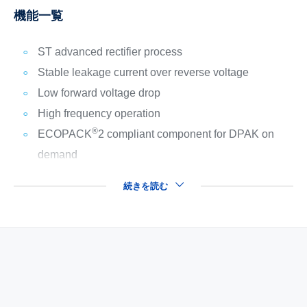
機能一覧
ST advanced rectifier process
Stable leakage current over reverse voltage
Low forward voltage drop
High frequency operation
®
ECOPACK
2 compliant component for DPAK on
demand
続きを読む