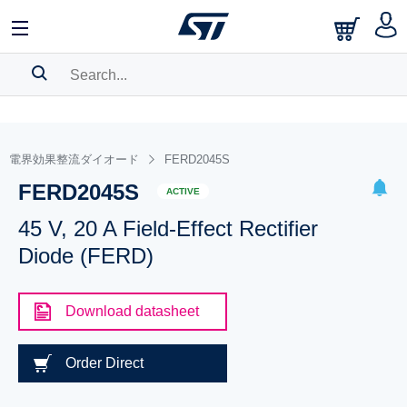
SEARCH HISTORY
BOOKMARK
電界効果整流ダイオード
FERD2045S
FERD2045S
Please
log in
to show your saved searches.
ACTIVE
45 V, 20 A Field-Effect Rectifier
Diode (FERD)
Download datasheet
Order Direct