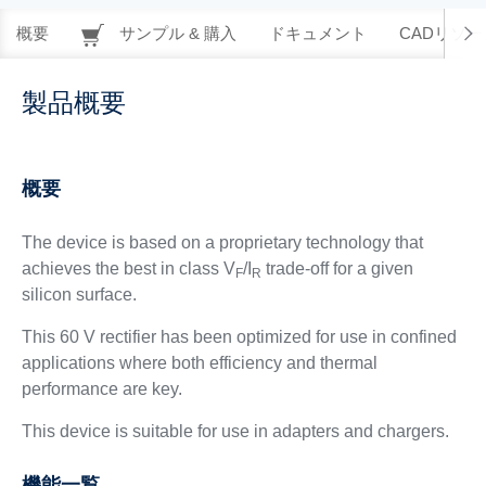
概要
サンプル & 購入
ドキュメント
CADリソー
製品概要
概要
The device is based on a proprietary technology that
achieves the best in class V
/I
trade-off for a given
F
R
silicon surface.
This 60 V rectifier has been optimized for use in confined
applications where both efficiency and thermal
performance are key.
This device is suitable for use in adapters and chargers.
機能一覧