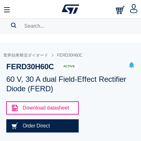
SEARCH HISTORY
BOOKMARK
電界効果整流ダイオード
FERD30H60C
FERD30H60C
Please
log in
to show your saved searches.
ACTIVE
60 V, 30 A dual Field-Effect Rectifier
Diode (FERD)
Download datasheet
Order Direct