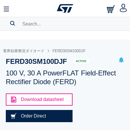
SEARCH HISTORY
BOOKMARK
電界効果整流ダイオード
FERD30SM100DJF
FERD30SM100DJF
Please
log in
to show your saved searches.
ACTIVE
100 V, 30 A PowerFLAT Field-Effect
Rectifier Diode (FERD)
Download datasheet
Order Direct