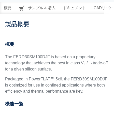
概要
サンプル & 購入
ドキュメント
CADリソー
製品概要
概要
The FERD30SM100DJF is based on a proprietary
technology that achieves the best in class V
/ I
trade-off
F
R
for a given silicon surface.
Packaged in PowerFLAT™ 5x6, the FERD30SM100DJF
is optimized for use in confined applications where both
efficiency and thermal performance are key.
機能一覧