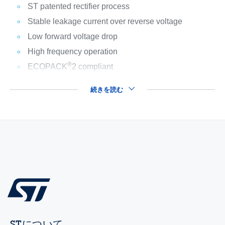
ST patented rectifier process
Stable leakage current over reverse voltage
Low forward voltage drop
High frequency operation
®
ECOPACK
2 compliant
続きを読む
STについて