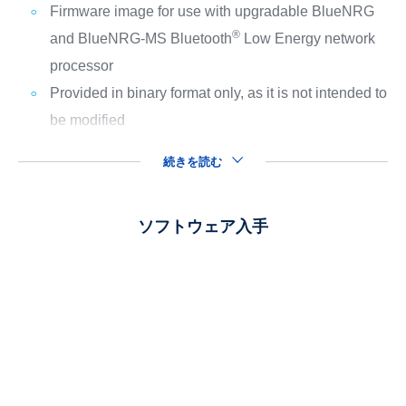
Firmware image for use with upgradable BlueNRG
®
and BlueNRG-MS Bluetooth
Low Energy network
processor
Provided in binary format only, as it is not intended to
be modified
続きを読む
ソフトウェア入手