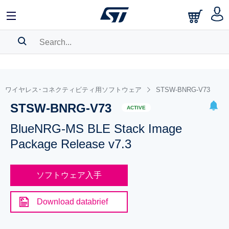
SEARCH HISTORY
BOOKMARK
ワイヤレス･コネクティビティ用ソフトウェア
STSW-BNRG-V73
STSW-BNRG-V73
Please
log in
to show your saved searches.
ACTIVE
BlueNRG-MS BLE Stack Image
Package Release v7.3
ソフトウェア入手
Download databrief