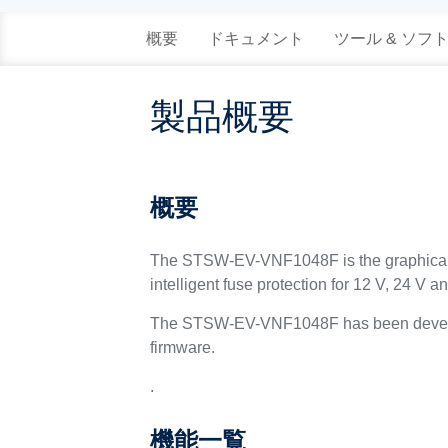
概要
ドキュメント
ツール & ソフ
製品概要
概要
The STSW-EV-VNF1048F is the graphical us
intelligent fuse protection for 12 V, 24 
The STSW-EV-VNF1048F has been develop
firmware.
.
機能一覧