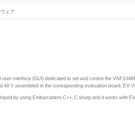
トウェア
er interface (GUI) dedicated to set and control the VNF1048F, 
V and 48 V assembled in the corresponding evaluation board, EV
ed by using Embarcadero C++, C sharp and it works with E