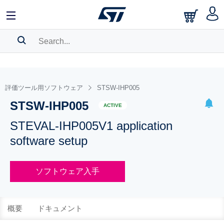
SEARCH HISTORY
BOOKMARK
評価ツール用ソフトウェア
STSW-IHP005
STSW-IHP005
Please
log in
to show your saved searches.
ACTIVE
STEVAL-IHP005V1 application
software setup
ソフトウェア入手
概要
ドキュメント