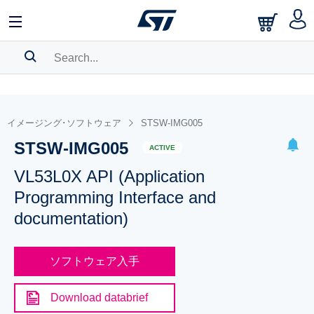
SEARCH HISTORY
BOOKMARK
イメージング･ソフトウェア
STSW-IMG005
STSW-IMG005
Please
log in
to show your saved searches.
ACTIVE
VL53L0X API (Application
Programming Interface and
documentation)
ソフトウェア入手
Download databrief