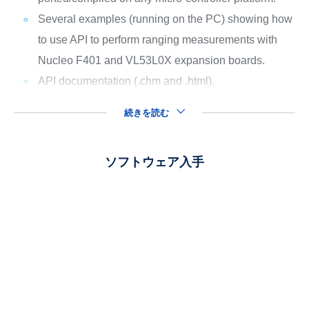
Several examples (running on the PC) showing how
to use API to perform ranging measurements with
Nucleo F401 and VL53L0X expansion boards.
API documentation (.chm and .html).
続きを読む
ソフトウェア入手