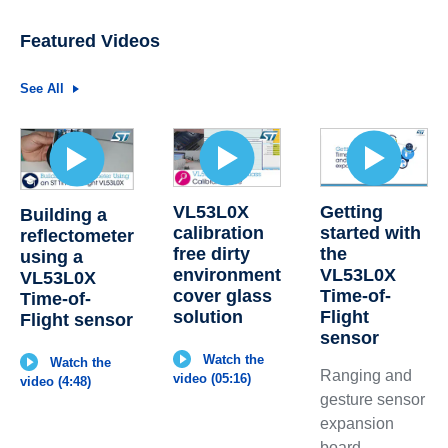
Featured Videos
See All
Getting
VL53L0X
Building a
started with
calibration
reflectometer
the
free dirty
using a
VL53L0X
environment
VL53L0X
Time-of-
cover glass
Time-of-
Flight
solution
Flight sensor
sensor
Watch the
Watch the
Ranging and
video (05:16)
video (4:48)
gesture sensor
expansion
board