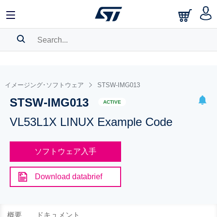
SEARCH HISTORY
BOOKMARK
イメージング･ソフトウェア
STSW-IMG013
STSW-IMG013
Please
log in
to show your saved searches.
ACTIVE
VL53L1X LINUX Example Code
ソフトウェア入手
Download databrief
概要
ドキュメント