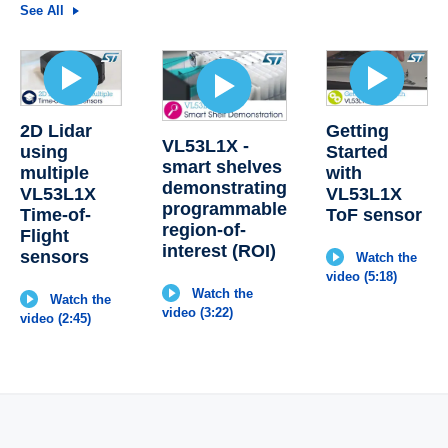
See All
2D Lidar
Getting
VL53L1X -
using
Started
smart shelves
multiple
with
demonstrating
VL53L1X
VL53L1X
programmable
Time-of-
ToF sensor
region-of-
Flight
interest (ROI)
sensors
Watch the
video (5:18)
Watch the
Watch the
video (3:22)
video (2:45)