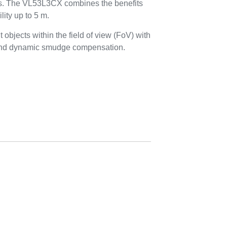
ows. The VL53L3CX combines the benefits
lity up to 5 m.
objects within the field of view (FoV) with
 and dynamic smudge compensation.