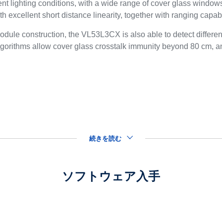
ent lighting conditions, with a wide range of cover glass wind
h excellent short distance linearity, together with ranging capabi
ule construction, the VL53L3CX is also able to detect different 
lgorithms allow cover glass crosstalk immunity beyond 80 cm,
続きを読む
ソフトウェア入手