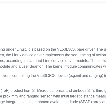
 under Linux. It is based on the VL53L3CX bare driver. The use
en, the Linux device driver implements the sequencing of action
ons, according to standard Linux device driver models. The softw
nel module and a user deamon. The kernel module communicates w
nctions controlling the VL53L3CX device (e.g.init and ranging) 
t (ToF) product from STMicroelectronics and embeds ST’s third 
ce proximity and ranging sensor, with multi target distance me
ge integrates a single photon avalanche diode (SPAD) array and 