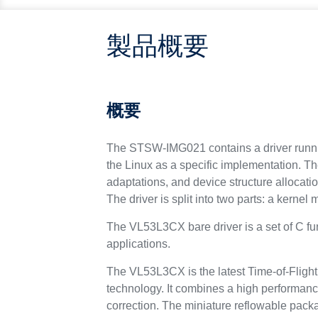
製品概要
概要
The STSW-IMG021 contains a driver running
the Linux as a specific implementation. Th
adaptations, and device structure allocati
The driver is split into two parts: a ker
The VL53L3CX bare driver is a set of C fu
applications.
The VL53L3CX is the latest Time-of-Fligh
technology. It combines a high performan
correction. The miniature reflowable packa