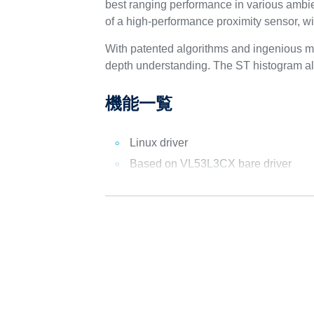
best ranging performance in various ambi
of a high-performance proximity sensor, wit
With patented algorithms and ingenious mod
depth understanding. The ST histogram a
機能一覧
Linux driver
Based on VL53L3CX bare driver