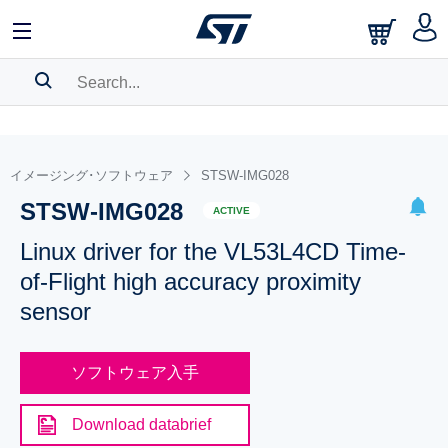
SEARCH HISTORY
BOOKMARK
イメージング･ソフトウェア
STSW-IMG028
STSW-IMG028
Please
log in
to show your saved searches.
ACTIVE
Linux driver for the VL53L4CD Time-
of-Flight high accuracy proximity
sensor
ソフトウェア入手
Download databrief