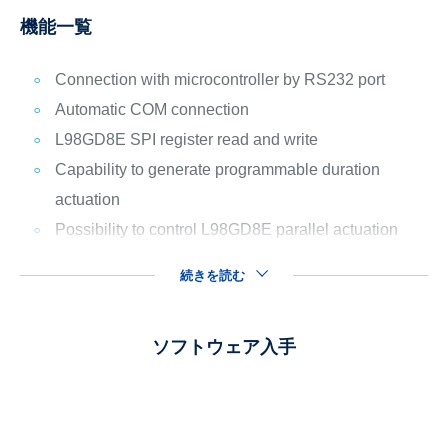
機能一覧
Connection with microcontroller by RS232 port
Automatic COM connection
L98GD8E SPI register read and write
Capability to generate programmable duration
actuation
Possibility to control L98GD8E parallel actuation
続きを読む
ソフトウェア入手