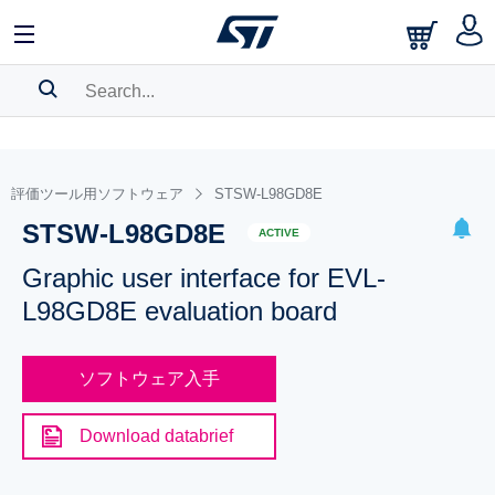
SEARCH HISTORY
BOOKMARK
評価ツール用ソフトウェア
STSW-L98GD8E
STSW-L98GD8E
Please
log in
to show your saved searches.
ACTIVE
Graphic user interface for EVL-
L98GD8E evaluation board
ソフトウェア入手
Download databrief