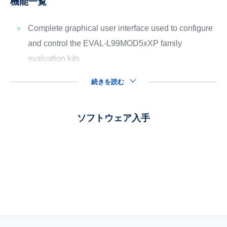
機能一覧
Complete graphical user interface used to configure
and control the EVAL-L99MOD5xXP family
evaluation kits
続きを読む
ソフトウェア入手