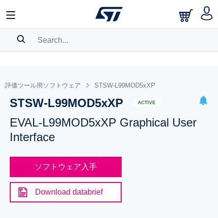
SEARCH HISTORY
BOOKMARK
評価ツール用ソフトウェア
STSW-L99MOD5xXP
STSW-L99MOD5xXP
Please
log in
to show your saved searches.
ACTIVE
EVAL-L99MOD5xXP Graphical User
Interface
ソフトウェア入手
Download databrief