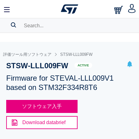
SEARCH HISTORY
BOOKMARK
評価ツール用ソフトウェア
STSW-LLL009FW
STSW-LLL009FW
Please
log in
to show your saved searches.
ACTIVE
Firmware for STEVAL-LLL009V1
based on STM32F334R8T6
ソフトウェア入手
Download databrief