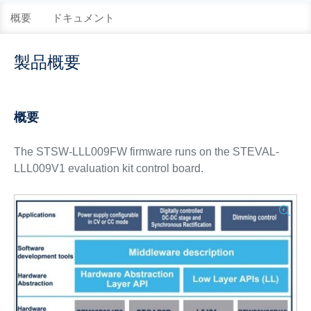
概要
ドキュメント
製品概要
概要
The STSW-LLL009FW firmware runs on the STEVAL-
LLL009V1 evaluation kit control board.