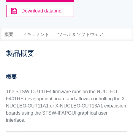
Download databrief
概要
ドキュメント
ツール & ソフトウェア
製品概要
概要
The STSW-OUT11F4 firmware runs on the NUCLEO-
F401RE development board and allows controlling the X-
NUCLEO-OUT11A1 or X-NUCLEO-OUT13A1 expansion
boards using the STSW-IFAPGUI graphical user
interface.