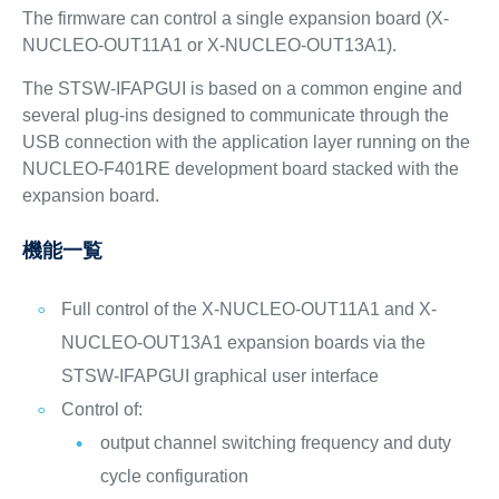
The firmware can control a single expansion board (X-
NUCLEO-OUT11A1 or X-NUCLEO-OUT13A1).
The STSW-IFAPGUI is based on a common engine and
several plug-ins designed to communicate through the
USB connection with the application layer running on the
NUCLEO-F401RE development board stacked with the
expansion board.
機能一覧
Full control of the X-NUCLEO-OUT11A1 and X-
NUCLEO-OUT13A1 expansion boards via the
STSW-IFAPGUI graphical user interface
Control of:
output channel switching frequency and duty
cycle configuration