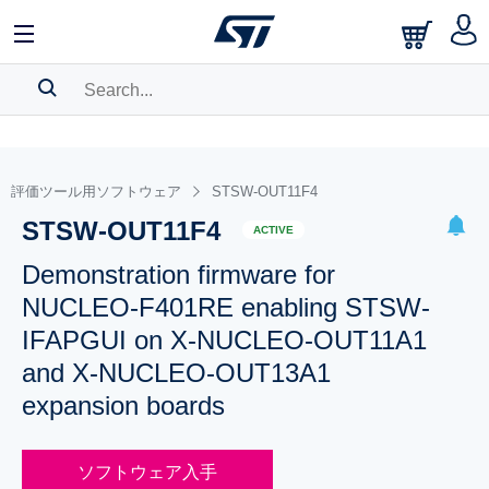
SEARCH HISTORY
BOOKMARK
評価ツール用ソフトウェア
STSW-OUT11F4
STSW-OUT11F4
Please
log in
to show your saved searches.
ACTIVE
Demonstration firmware for
NUCLEO-F401RE enabling STSW-
IFAPGUI on X-NUCLEO-OUT11A1
and X-NUCLEO-OUT13A1
expansion boards
ソフトウェア入手