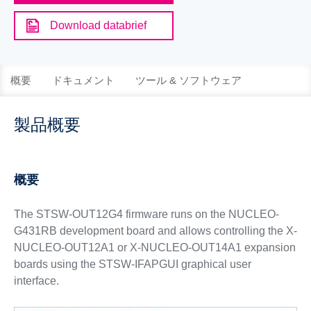
Download databrief
概要
ドキュメント
ツール & ソフトウェア
製品概要
概要
The STSW-OUT12G4 firmware runs on the NUCLEO-
G431RB development board and allows controlling the X-
NUCLEO-OUT12A1 or X-NUCLEO-OUT14A1 expansion
boards using the STSW-IFAPGUI graphical user
interface.