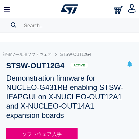
SEARCH HISTORY
BOOKMARK
評価ツール用ソフトウェア
STSW-OUT12G4
STSW-OUT12G4
Please
log in
to show your saved searches.
ACTIVE
Demonstration firmware for
NUCLEO-G431RB enabling STSW-
IFAPGUI on X-NUCLEO-OUT12A1
and X-NUCLEO-OUT14A1
expansion boards
ソフトウェア入手