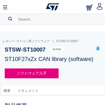
SEARCH HISTORY
BOOKMARK
レガシー･マイコン用ソフトウェア
STSW-ST10007
STSW-ST10007
Please
log in
to show your saved searches.
ACTIVE
ST10F27xZx CAN library (software)
ソフトウェア入手
概要
ドキュメント