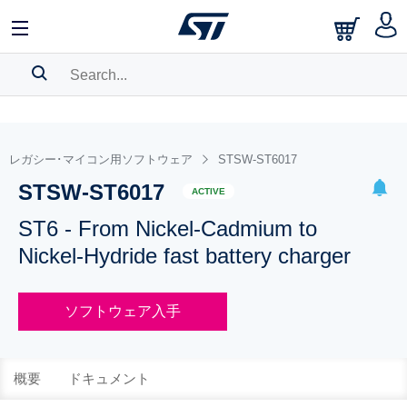
SEARCH HISTORY
BOOKMARK
レガシー･マイコン用ソフトウェア
STSW-ST6017
STSW-ST6017
Please
log in
to show your saved searches.
ACTIVE
ST6 - From Nickel-Cadmium to
Nickel-Hydride fast battery charger
ソフトウェア入手
概要
ドキュメント