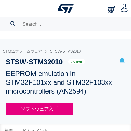
SEARCH HISTORY
BOOKMARK
STM32ファームウェア
STSW-STM32010
STSW-STM32010
Please
log in
to show your saved searches.
ACTIVE
EEPROM emulation in
STM32F101xx and STM32F103xx
microcontrollers (AN2594)
ソフトウェア入手
概要
ドキュメント