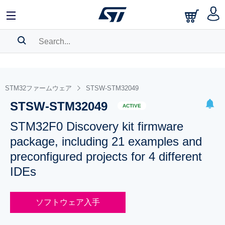
SEARCH HISTORY
BOOKMARK
STM32ファームウェア
STSW-STM32049
STSW-STM32049
Please
log in
to show your saved searches.
ACTIVE
STM32F0 Discovery kit firmware
package, including 21 examples and
preconfigured projects for 4 different
IDEs
ソフトウェア入手