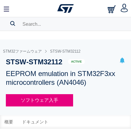
SEARCH HISTORY
BOOKMARK
STM32ファームウェア
STSW-STM32112
STSW-STM32112
Please
log in
to show your saved searches.
ACTIVE
EEPROM emulation in STM32F3xx
microcontrollers (AN4046)
ソフトウェア入手
概要
ドキュメント