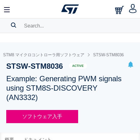
SEARCH HISTORY
BOOKMARK
STM8 マイクロコントローラ用ソフトウェア
STSW-STM8036
STSW-STM8036
Please
log in
to show your saved searches.
ACTIVE
Example: Generating PWM signals
using STM8S-DISCOVERY
(AN3332)
ソフトウェア入手
概要
ドキュメント