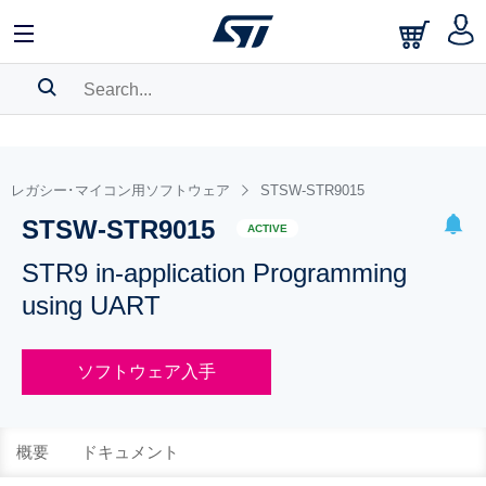
SEARCH HISTORY
BOOKMARK
レガシー･マイコン用ソフトウェア
STSW-STR9015
STSW-STR9015
Please
log in
to show your saved searches.
ACTIVE
STR9 in-application Programming
using UART
ソフトウェア入手
概要
ドキュメント