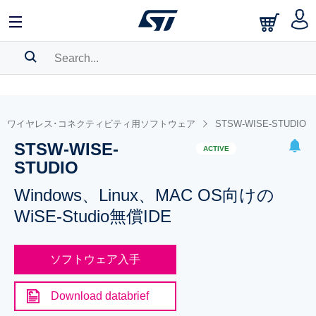
SEARCH HISTORY
BOOKMARK
ワイヤレス･コネクティビティ用ソフトウェア
STSW-WISE-STUDIO
STSW-WISE-
Please
log in
to show your saved searches.
ACTIVE
STUDIO
Windows、Linux、MAC OS向けの
WiSE-Studio無償IDE
ソフトウェア入手
Download databrief