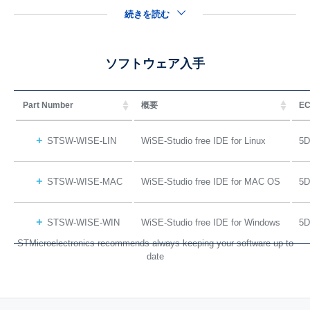
続きを読む
ソフトウェア入手
Part Number
概要
EC
STSW-WISE-LIN
WiSE-Studio free IDE for Linux
5D
STSW-WISE-MAC
WiSE-Studio free IDE for MAC OS
5D
STSW-WISE-WIN
WiSE-Studio free IDE for Windows
5D
STMicroelectronics recommends always keeping your software up to
date