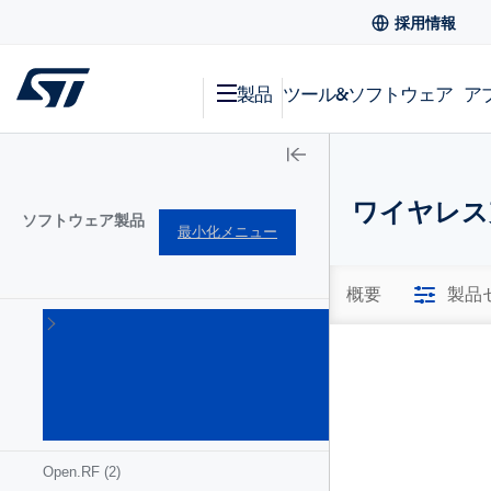
採用情報
製品
ツール&ソフトウェア
ア
ワイヤレス
ソフトウェア製品
最小化メニュー
概要
製品
MEMS
& セン
サ用ソ
フトウ
ェア
(17)
Open.RF
(2)