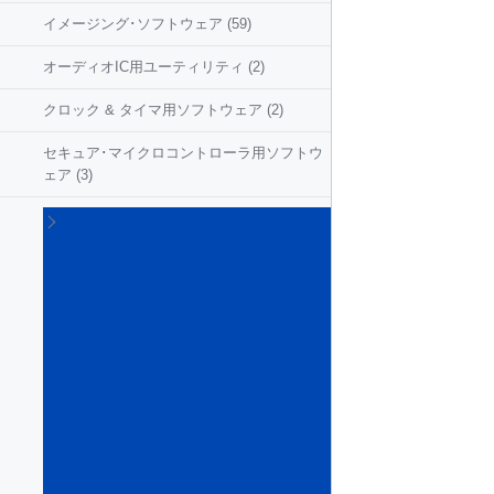
イメージング･ソフトウェア
(59)
オーディオIC用ユーティリティ
(2)
クロック & タイマ用ソフトウェア
(2)
セキュア･マイクロコントローラ用ソフトウ
ェア
(3)
マイ
クロ
コン
トロ
ーラ
およ
びマ
イク
ロプ
ロッ
セサ
向け
組み