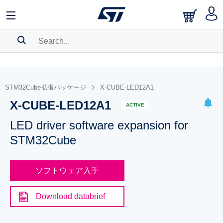
SEARCH HISTORY
BOOKMARK
STM32Cube拡張パッケージ
X-CUBE-LED12A1
X-CUBE-LED12A1
Please
log in
to show your saved searches.
ACTIVE
LED driver software expansion for
STM32Cube
ソフトウェア入手
Download databrief