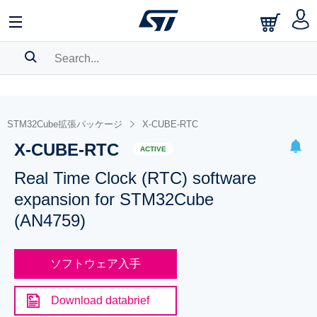
SEARCH HISTORY
BOOKMARK
STM32Cube拡張パッケージ
X-CUBE-RTC
X-CUBE-RTC
Please
log in
to show your saved searches.
ACTIVE
Real Time Clock (RTC) software
expansion for STM32Cube
(AN4759)
ソフトウェア入手
Download databrief