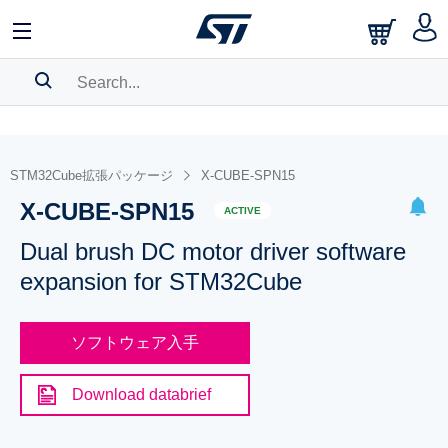
SEARCH HISTORY
BOOKMARK
STM32Cube拡張パッケージ
X-CUBE-SPN15
X-CUBE-SPN15
Please
log in
to show your saved searches.
ACTIVE
Dual brush DC motor driver software
expansion for STM32Cube
ソフトウェア入手
Download databrief