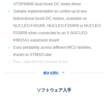
STSPIN840 dual brush DC motor driver
Sample implementation to control up to two
bidirectional brush DC motors, available on
NUCLEO-F401RE, NUCLEO-F334R8 or NUCLEO-
F030R8 when connected to an X-NUCLEO-
IHM15A1 expansion board
Easy portability across different MCU families,
thanks to STM32Cube
Free, user-friendly license terms
続きを読む
ソフトウェア入手