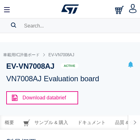
SEARCH HISTORY
BOOKMARK
車載用IC評価ボード
EV-VN7008AJ
EV-VN7008AJ
Please
log in
to show your saved searches.
ACTIVE
VN7008AJ Evaluation board
Download databrief
概要
サンプル & 購入
ドキュメント
品質 & 信