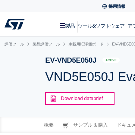
採用情報
製品
ツール&ソフトウェア
ア
評価ツール
製品評価ツール
車載用IC評価ボード
EV-VND5E0
EV-VND5E050J
ACTIVE
VND5E050J Eva
Download databrief
概要
サンプル & 購入
ドキュ