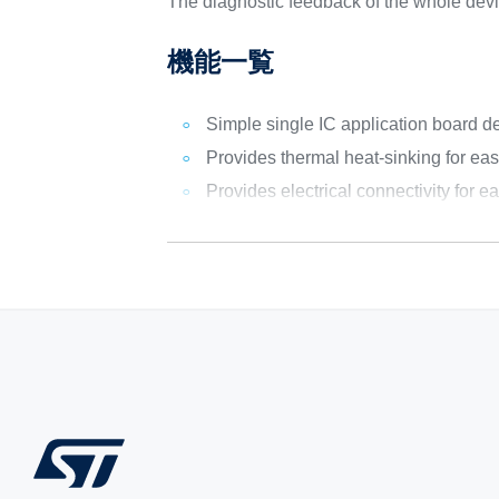
The diagnostic feedback of the whole devi
機能一覧
Simple single IC application board 
Provides thermal heat-sinking for eas
Provides electrical connectivity for e