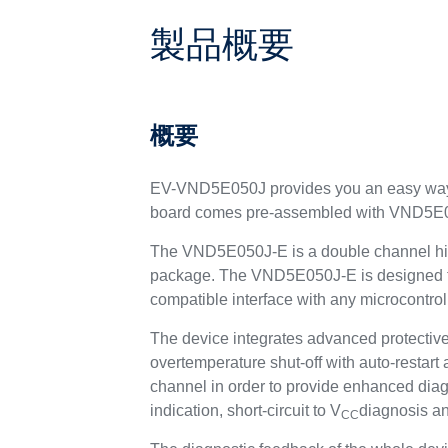
製品概要
概要
EV-VND5E050J provides you an easy way
board comes pre-assembled with VND5E05
The VND5E050J-E is a double channel hi
package. The VND5E050J-E is designed to
compatible interface with any microcontroll
The device integrates advanced protective
overtemperature shut-off with auto-restart
channel in order to provide enhanced diagn
indication, short-circuit to V
diagnosis a
CC