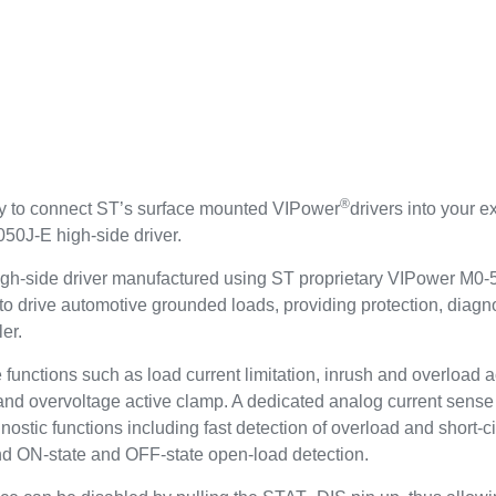
®
 to connect ST’s surface mounted VIPower
drivers into your e
0J-E high-side driver.
gh-side driver manufactured using ST proprietary VIPower M0
 drive automotive grounded loads, providing protection, diag
er.
 functions such as load current limitation, inrush and overload
 and overvoltage active clamp. A dedicated analog current sense 
ostic functions including fast detection of overload and short-c
nd ON-state and OFF-state open-load detection.