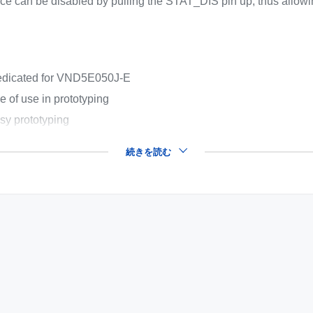
ce can be disabled by pulling the STAT_DIS pin up, thus allowi
dedicated for VND5E050J-E
e of use in prototyping
asy prototyping
続きを読む