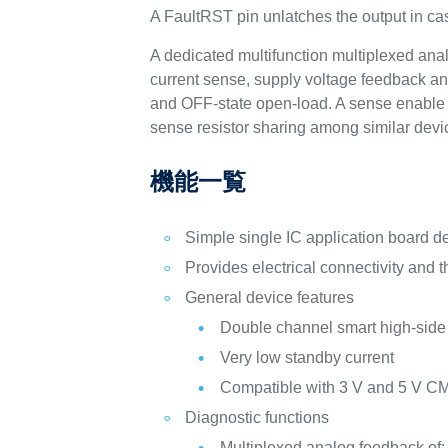
A FaultRST pin unlatches the output in case 
A dedicated multifunction multiplexed anal
current sense, supply voltage feedback and 
and OFF-state open-load. A sense enable 
sense resistor sharing among similar devi
機能一覧
Simple single IC application board 
Provides electrical connectivity and 
General device features
Double channel smart high-side
Very low standby current
Compatible with 3 V and 5 V C
Diagnostic functions
Multiplexed analog feedback of: l