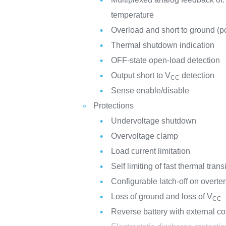
temperature
Overload and short to ground (po
Thermal shutdown indication
OFF-state open-load detection
Output short to V
detection
CC
Sense enable/disable
Protections
Undervoltage shutdown
Overvoltage clamp
Load current limitation
Self limiting of fast thermal trans
Configurable latch-off on overtem
Loss of ground and loss of V
CC
Reverse battery with external 