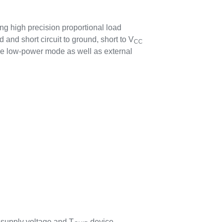
ing high precision proportional load
 and short circuit to ground, short to V
CC
le low-power mode as well as external
supply voltage and T
device