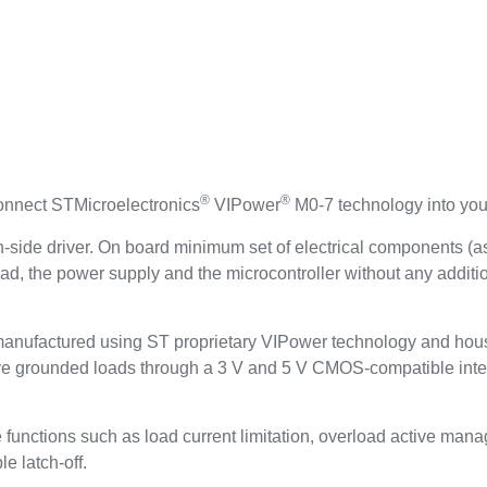
®
®
onnect STMicroelectronics
VIPower
M0-7 technology into you
side driver. On board minimum set of electrical components (a
load, the power supply and the microcontroller without any additi
r manufactured using ST proprietary VIPower technology and h
ive grounded loads through a 3 V and 5 V CMOS-compatible inter
 functions such as load current limitation, overload active man
e latch-off.