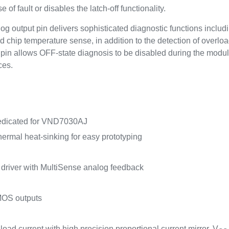
of fault or disables the latch-off functionality.
og output pin delivers sophisticated diagnostic functions includ
chip temperature sense, in addition to the detection of overload
pin allows OFF-state diagnosis to be disabled during the modu
ces.
dedicated for VND7030AJ
thermal heat-sinking for easy prototyping
 driver with MultiSense analog feedback
MOS outputs
oad current with high precision proportional current mirror, V