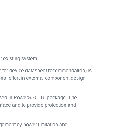
r existing system.
s for device datasheet recommendation) is
onal effort in external component design
oused in PowerSSO-16 package. The
face and to provide protection and
agement by power limitation and