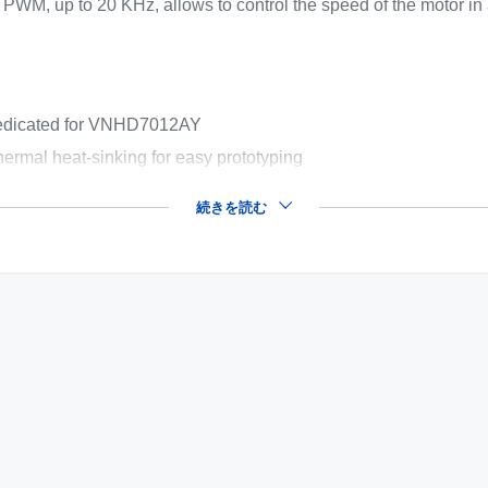
e PWM, up to 20 KHz, allows to control the speed of the motor in 
 dedicated for VNHD7012AY
thermal heat-sinking for easy prototyping
続きを読む