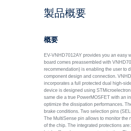
製品概要
概要
EV-VNHD7012AY provides you an easy way t
board comes preassembled with VNHD7012A
recommendation) is enabling the user to dir
component design and connection. VNHD701
incorporates a full protected dual high-si
device is designed using STMicroelectron
same die a true PowerMOSFET with an inte
optimize the dissipation performances. The 
brake conditions. Two selection pins (SEL0
The MultiSense pin allows to monitor the m
of the chip. The integrated protections are