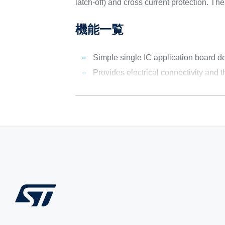
latch-off) and cross current protection. Th
機能一覧
Simple single IC application board
Provides electrical connectivity and 