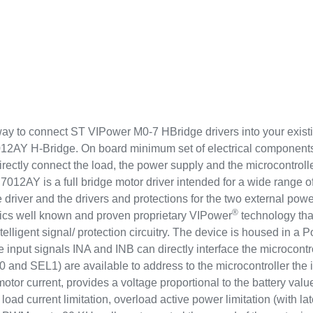
o connect ST VIPower M0-7 HBridge drivers into your existing 
Y H-Bridge. On board minimum set of electrical components 
ectly connect the load, the power supply and the microcontroller
2AY is a full bridge motor driver intended for a wide range of
de driver and the drivers and protections for the two external p
®
ics well known and proven proprietary VIPower
technology that
lligent signal/ protection circuitry. The device is housed in
input signals INA and INB can directly interface the microcontro
 and SEL1) are available to address to the microcontroller the 
otor current, provides a voltage proportional to the battery val
: load current limitation, overload active power limitation (with l