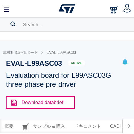
SEARCH HISTORY
BOOKMARK
車載用IC評価ボード
EVAL-L99ASC03
EVAL-L99ASC03
Please
log in
to show your saved searches.
ACTIVE
Evaluation board for L99ASC03G
three-phase pre-driver
Download databrief
概要
サンプル & 購入
ドキュメント
CADリソー