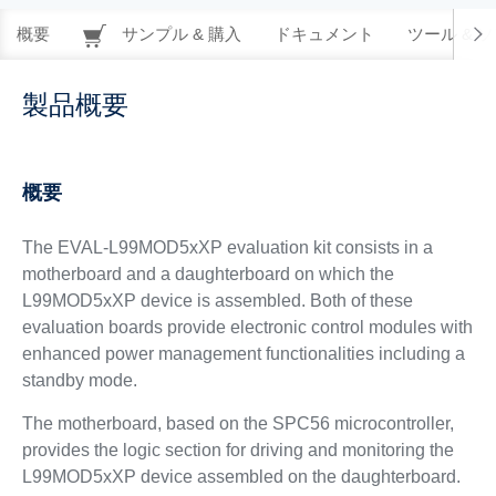
概要
サンプル & 購入
ドキュメント
ツール & 
製品概要
概要
The EVAL-L99MOD5xXP evaluation kit consists in a
motherboard and a daughterboard on which the
L99MOD5xXP device is assembled. Both of these
evaluation boards provide electronic control modules with
enhanced power management functionalities including a
standby mode.
The motherboard, based on the SPC56 microcontroller,
provides the logic section for driving and monitoring the
L99MOD5xXP device assembled on the daughterboard.