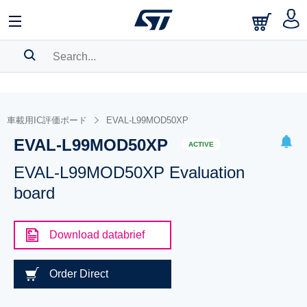
SEARCH HISTORY
BOOKMARK
車載用IC評価ボード
EVAL-L99MOD50XP
EVAL-L99MOD50XP
Please
log in
to show your saved searches.
ACTIVE
EVAL-L99MOD50XP Evaluation
board
Download databrief
Order Direct