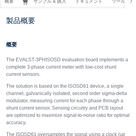
概要
サンプル & 購入
ドキュメント
ツール & 
製品概要
概要
The EVALST-3PHISOSD evaluation board implements a
complete 3-phase current meter with low-cost shunt
current sensors.
The solution is based on the ISOSD61 device, a single
channel, galvanically isolated, second order sigma-delta
modulator, measuring current for each phase through a
shunt current sensor. Sensing circuitry and PCB layout
are optimized to maximize signal-to-noise ratio for optimal
accuracy.
The ISOSD61 oversamples the signal using a clock (up