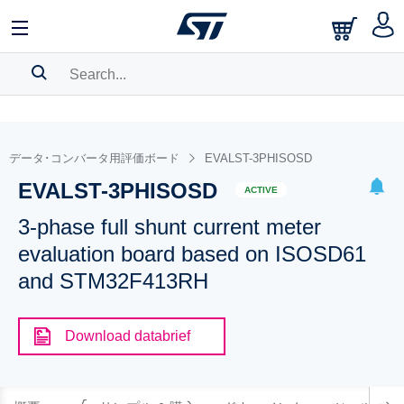
SEARCH HISTORY
BOOKMARK
データ･コンバータ用評価ボード
EVALST-3PHISOSD
EVALST-3PHISOSD
Please
log in
to show your saved searches.
ACTIVE
3-phase full shunt current meter
evaluation board based on ISOSD61
and STM32F413RH
Download databrief