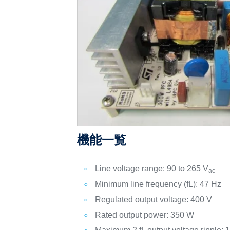
機能一覧
Line voltage range: 90 to 265 V
ac
Minimum line frequency (fL): 47 Hz
Regulated output voltage: 400 V
Rated output power: 350 W