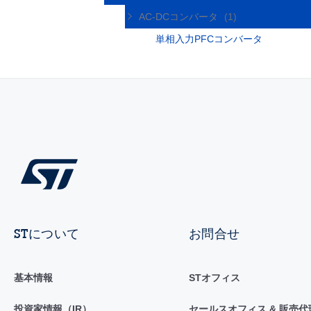
AC-DCコンバータ
(1)
単相入力PFCコンバータ
STについて
お問合せ
基本情報
STオフィス
投資家情報（IR）
セールスオフィス & 販売代