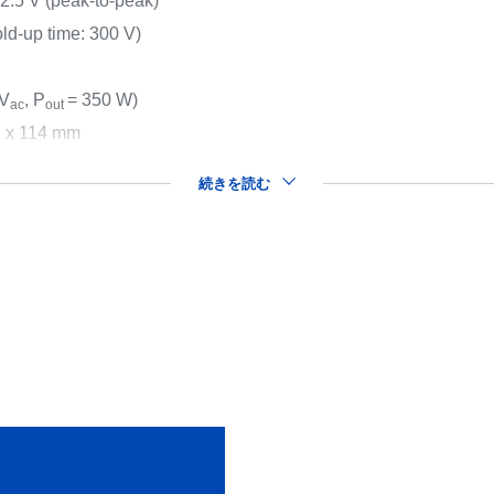
12.5 V (peak-to-peak)
ld-up time: 300 V)
 V
, P
= 350 W)
ac
out
2 x 114 mm
続きを読む