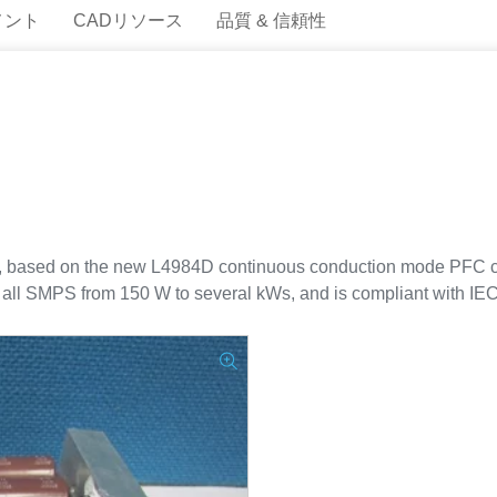
メント
CADリソース
品質 & 信頼性
based on the new L4984D continuous conduction mode PFC co
 for all SMPS from 150 W to several kWs, and is compliant with 