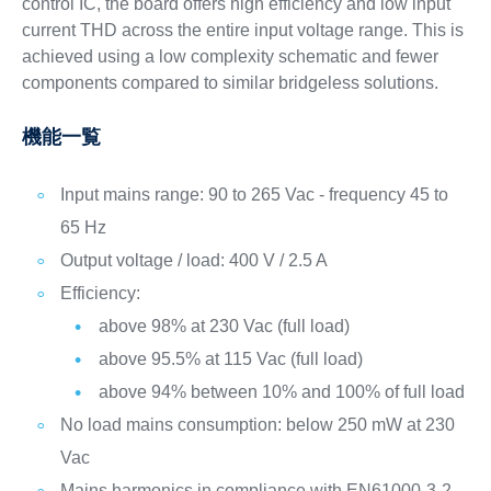
control IC, the board offers high efficiency and low input
current THD across the entire input voltage range. This is
achieved using a low complexity schematic and fewer
components compared to similar bridgeless solutions.
機能一覧
Input mains range: 90 to 265 Vac - frequency 45 to
65 Hz
Output voltage / load: 400 V / 2.5 A
Efficiency:
above 98% at 230 Vac (full load)
above 95.5% at 115 Vac (full load)
above 94% between 10% and 100% of full load
No load mains consumption: below 250 mW at 230
Vac
Mains harmonics in compliance with EN61000-3-2