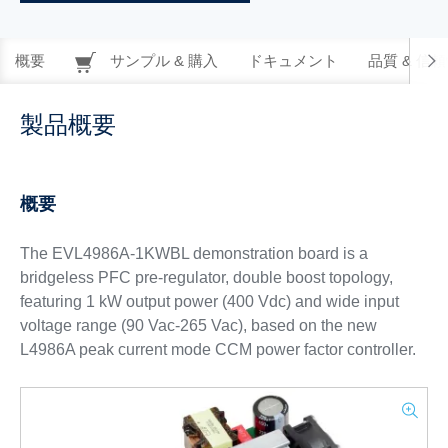
概要
サンプル & 購入
ドキュメント
品質 & 信
製品概要
概要
The EVL4986A-1KWBL demonstration board is a
bridgeless PFC pre-regulator, double boost topology,
featuring 1 kW output power (400 Vdc) and wide input
voltage range (90 Vac-265 Vac), based on the new
L4986A peak current mode CCM power factor controller.