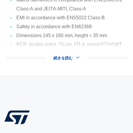
Class-A and JEITA-MITI, Class-A
EMI in accordance with EN55022 Class-B
Safety in accordance with EN62368
Dimensions 145 x 160 mm, height = 35 mm
PCB: double sided, 70 µm, FR-4, mixed PTH/SMT
続きを読む