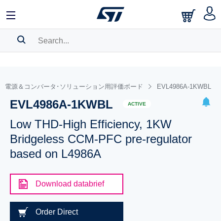
SEARCH HISTORY
BOOKMARK
電源＆コンバータ･ソリューション用評価ボード
EVL4986A-1KWBL
EVL4986A-1KWBL
Please
log in
to show your saved searches.
ACTIVE
Low THD-High Efficiency, 1KW
Bridgeless CCM-PFC pre-regulator
based on L4986A
Download databrief
Order Direct