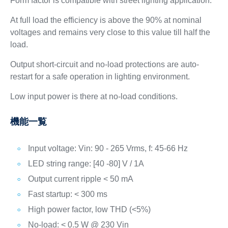
Form factor is compatible with street lighting application.
At full load the efficiency is above the 90% at nominal
voltages and remains very close to this value till half the
load.
Output short-circuit and no-load protections are auto-
restart for a safe operation in lighting environment.
Low input power is there at no-load conditions.
機能一覧
Input voltage: Vin: 90 - 265 Vrms, f: 45-66 Hz
LED string range: [40 -80] V / 1A
Output current ripple < 50 mA
Fast startup: < 300 ms
High power factor, low THD (<5%)
No-load: < 0.5 W @ 230 Vin