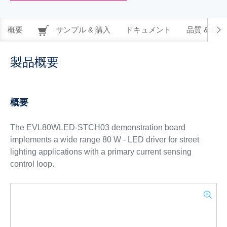
概要
サンプル & 購入
ドキュメント
品質 & 信
製品概要
概要
The EVL80WLED-STCH03 demonstration board
implements a wide range 80 W - LED driver for street
lighting applications with a primary current sensing
control loop.