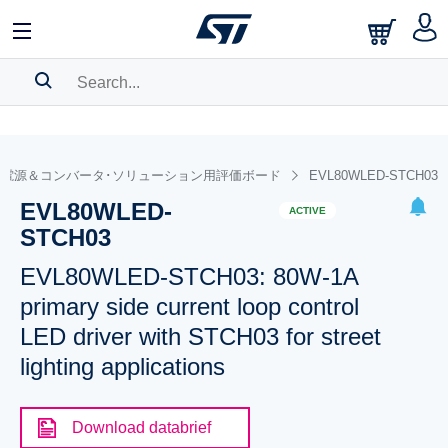
SEARCH HISTORY
BOOKMARK
電源＆コンバータ･ソリューション用評価ボード
EVL80WLED-STCH03
EVL80WLED-
Please
log in
to show your saved searches.
ACTIVE
STCH03
EVL80WLED-STCH03: 80W-1A
primary side current loop control
LED driver with STCH03 for street
lighting applications
Download databrief