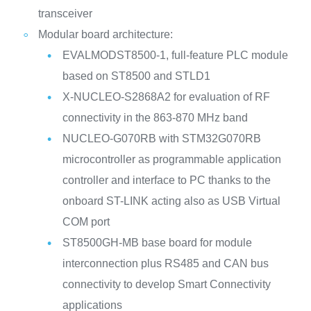
transceiver
Modular board architecture:
EVALMODST8500-1, full-feature PLC module
based on ST8500 and STLD1
X-NUCLEO-S2868A2 for evaluation of RF
connectivity in the 863-870 MHz band
NUCLEO-G070RB with STM32G070RB
microcontroller as programmable application
controller and interface to PC thanks to the
onboard ST-LINK acting also as USB Virtual
COM port
ST8500GH-MB base board for module
interconnection plus RS485 and CAN bus
connectivity to develop Smart Connectivity
applications