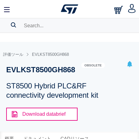
SEARCH HISTORY
BOOKMARK
評価ツール
EVLKST8500GH868
Please
log in
to show your saved searches.
OBSOLETE
EVLKST8500GH868
ST8500 Hybrid PLC&RF
connectivity development kit
Download databrief
概要
ドキュメント
CADリソース