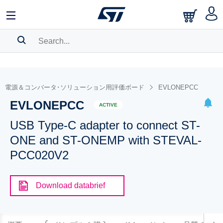
SEARCH HISTORY
BOOKMARK
電源＆コンバータ･ソリューション用評価ボード
EVLONEPCC
EVLONEPCC
Please
log in
to show your saved searches.
ACTIVE
USB Type-C adapter to connect ST-
ONE and ST-ONEMP with STEVAL-
PCC020V2
Download databrief