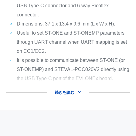
USB Type-C connector and 6-way Picoflex
connector.
Dimensions: 37.1 x 13.4 x 9.6 mm (L x W x H).
Useful to set ST-ONE and ST-ONEMP parameters
through UART channel when UART mapping is set
on CC1/CC2.
It is possible to communicate between ST-ONE (or
ST-ONEMP) and STEVAL-PCC020V2 directly using
the USB Type-C port of the EVLONEx board.
続きを読む