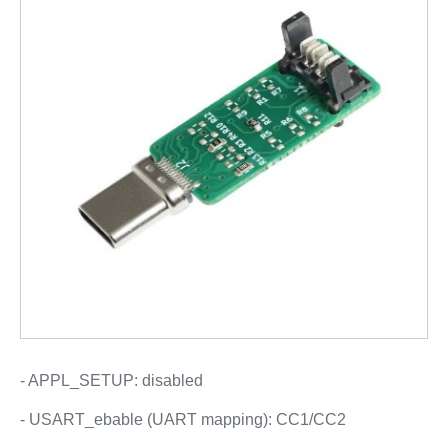
- APPL_SETUP: disabled
- USART_ebable (UART mapping): CC1/CC2