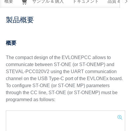
概要
サンプル & 購入
ドキュメント
品質 & 信
製品概要
概要
The compact design of the EVLONEPCC allows to
communicate between ST-ONE (or ST-ONEMP) and
STEVAL-PCC020V2 using the UART communication
channel on the USB Type-C port of the EVLONEx board.
To configure ST-ONE (or ST-ONE MP) parameters
through the CC line, ST-ONE (or ST-ONEMP) must be
programmed as follows: