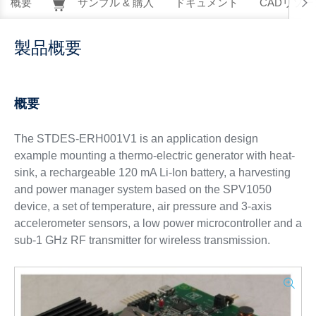
概要
サンプル & 購入
ドキュメント
CADリソー
製品概要
概要
The STDES-ERH001V1 is an application design
example mounting a thermo-electric generator with heat-
sink, a rechargeable 120 mA Li-Ion battery, a harvesting
and power manager system based on the SPV1050
device, a set of temperature, air pressure and 3-axis
accelerometer sensors, a low power microcontroller and a
sub-1 GHz RF transmitter for wireless transmission.