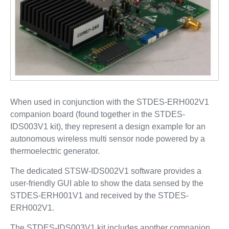
When used in conjunction with the STDES-ERH002V1
companion board (found together in the STDES-
IDS003V1 kit), they represent a design example for an
autonomous wireless multi sensor node powered by a
thermoelectric generator.
The dedicated STSW-IDS002V1 software provides a
user-friendly GUI able to show the data sensed by the
STDES-ERH001V1 and received by the STDES-
ERH002V1.
The STDES-IDS003V1 kit includes another companion