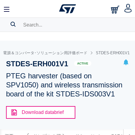
SEARCH HISTORY
BOOKMARK
電源＆コンバータ･ソリューション用評価ボード
STDES-ERH001V1
STDES-ERH001V1
Please
log in
to show your saved searches.
ACTIVE
PTEG harvester (based on
SPV1050) and wireless transmission
board of the kit STDES-IDS003V1
Download databrief