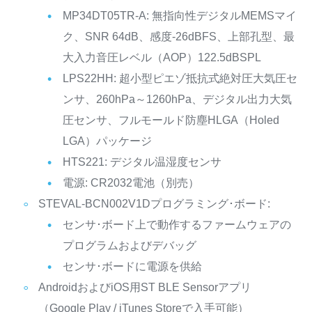
MP34DT05TR-A: 無指向性デジタルMEMSマイ
ク、SNR 64dB、感度-26dBFS、上部孔型、最
大入力音圧レベル（AOP）122.5dBSPL
LPS22HH: 超小型ピエゾ抵抗式絶対圧大気圧セ
ンサ、260hPa～1260hPa、デジタル出力大気
圧センサ、フルモールド防塵HLGA（Holed
LGA）パッケージ
HTS221: デジタル温湿度センサ
電源: CR2032電池（別売）
STEVAL-BCN002V1Dプログラミング･ボード:
センサ･ボード上で動作するファームウェアの
プログラムおよびデバッグ
センサ･ボードに電源を供給
AndroidおよびiOS用ST BLE Sensorアプリ
（Google Play / iTunes Storeで入手可能）