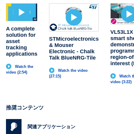
A complete
VL53L1X 
solution for
smart sh
STMicroelectronics
asset
demonstr
& Mouser
tracking
program
Electronic - Chalk
applications
region-of
Talk BlueNRG-Tile
interest 
Watch the
Watch the video
video (2:54)
Watch t
(27:15)
video (3:22)
推奨コンテンツ
関連アプリケーション