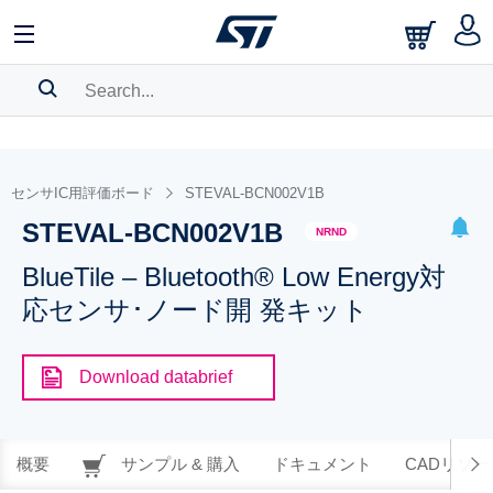
SEARCH HISTORY
BOOKMARK
センサIC用評価ボード
STEVAL-BCN002V1B
STEVAL-BCN002V1B
Please
log in
to show your saved searches.
NRND
BlueTile – Bluetooth® Low Energy対
応センサ･ノード開 発キット
Download databrief
概要
サンプル & 購入
ドキュメント
CADリソー