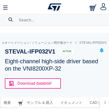
SEARCH HISTORY
BOOKMARK
ル＆オートメーション･ソリューション用評価ボード
STEVAL-IFP032V1
STEVAL-IFP032V1
Please
log in
to show your saved searches.
ACTIVE
Eight-channel high-side driver based
on the VNI8200XP-32
Download databrief
概要
サンプル & 購入
ドキュメント
CADリソー