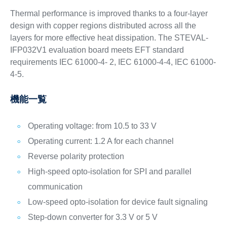
Thermal performance is improved thanks to a four-layer
design with copper regions distributed across all the
layers for more effective heat dissipation. The STEVAL-
IFP032V1 evaluation board meets EFT standard
requirements IEC 61000-4- 2, IEC 61000-4-4, IEC 61000-
4-5.
機能一覧
Operating voltage: from 10.5 to 33 V
Operating current: 1.2 A for each channel
Reverse polarity protection
High-speed opto-isolation for SPI and parallel
communication
Low-speed opto-isolation for device fault signaling
Step-down converter for 3.3 V or 5 V