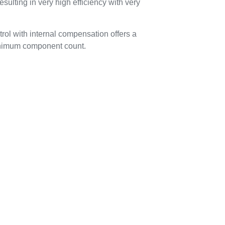
esulting in very high efficiency with very
ol with internal compensation offers a
inimum component count.