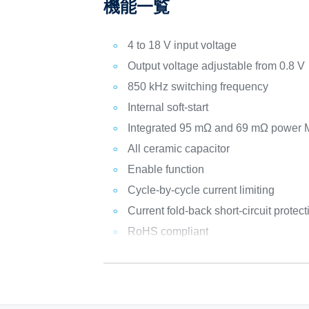
機能一覧
4 to 18 V input voltage
Output voltage adjustable from 0.8 V
850 kHz switching frequency
Internal soft-start
Integrated 95 mΩ and 69 mΩ powe
All ceramic capacitor
Enable function
Cycle-by-cycle current limiting
Current fold-back short-circuit protect
RoHS compliant