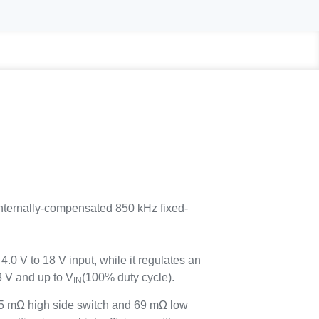
nternally-compensated 850 kHz fixed-
0 V to 18 V input, while it regulates an
8 V and up to V
(100% duty cycle).
IN
5 mΩ high side switch and 69 mΩ low