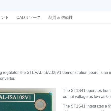
メント
CADリソース
品質 & 信頼性
 regulator, the STEVAL-ISA108V1 demonstration board is an i
nverter.
The ST1S41 operates from 4.
output voltage as low as 0.
The ST1S41 integrates a 9