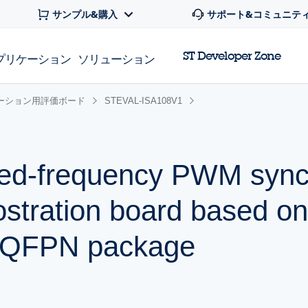
サンプル&購入
サポート&コミュニテ
ST Developer Zone
プリケーション
ソリューション
ーション用評価ボード
STEVAL-ISA108V1
ixed-frequency PWM syn
stration board based on
FQFPN package