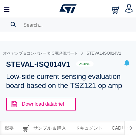
SEARCH HISTORY
BOOKMARK
オペアンプ＆コンパレータIC用評価ボード
STEVAL-ISQ014V1
STEVAL-ISQ014V1
Please
log in
to show your saved searches.
ACTIVE
Low-side current sensing evaluation
board based on the TSZ121 op amp
Download databrief
概要
サンプル & 購入
ドキュメント
CADリソー