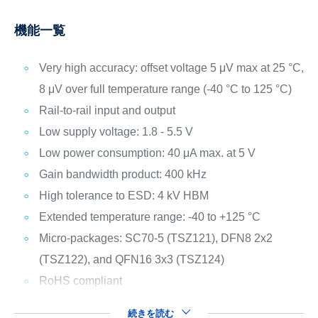
機能一覧
Very high accuracy: offset voltage 5 μV max at 25 °C,
8 μV over full temperature range (-40 °C to 125 °C)
Rail-to-rail input and output
Low supply voltage: 1.8 - 5.5 V
Low power consumption: 40 μA max. at 5 V
Gain bandwidth product: 400 kHz
High tolerance to ESD: 4 kV HBM
Extended temperature range: -40 to +125 °C
Micro-packages: SC70-5 (TSZ121), DFN8 2x2
(TSZ122), and QFN16 3x3 (TSZ124)
RoHS compliant
続きを読む